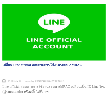
เปลี่ยน Line official สอบถามการใช้งานระบบ AMRAC
19/09/2568 Create by ส่วนกำกับและตรวจสอบ 5
Line official สอบถามการใช้งานระบบ AMRAC เปลี่ยนเป็น ID Line ใหม่
(@amracamlo) หรือคลิ๊กได้ที่ภาพ